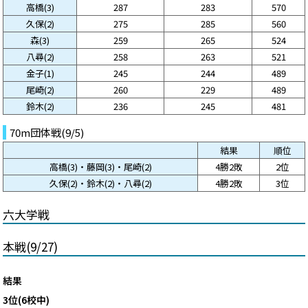
高橋(3)
287
283
570
久保(2)
275
285
560
森(3)
259
265
524
八尋(2)
258
263
521
金子(1)
245
244
489
尾崎(2)
260
229
489
鈴木(2)
236
245
481
70m団体戦(9/5)
結果
順位
高橋(3)・藤岡(3)・尾崎(2)
4勝2敗
2位
久保(2)・鈴木(2)・八尋(2)
4勝2敗
3位
六大学戦
本戦(9/27)
結果
3位(6校中)