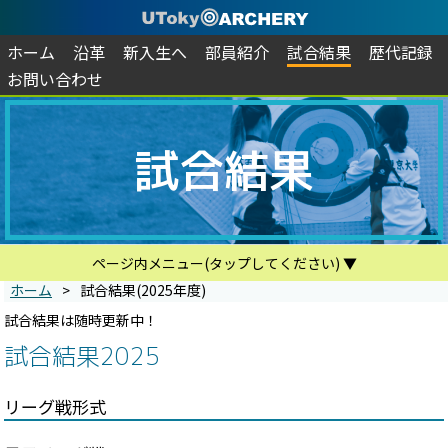
ホーム
沿革
新入生へ
部員紹介
試合結果
歴代記録
お問い合わせ
試合結果
ページ内メニュー(タップしてください) ▼
ホーム
試合結果(2025年度)
2026年度
2025年度
2024年度
2023年度
2022年度
2021年度
2020年度
2019年度
2018年度
2017年度
2016年度
2015年度
2014年度
2013年度
リーグ戦形式
その他形式
練習試合
男子リーグ戦
女子リーグ戦
関東学連フィールド個人選手権大会
全日本学生フィールドアーチェリー選手権大会
関東学連ターゲット個人選手権大会
関東学生アーチェリー新人個人選手権大会
全国七大学総合体育大会
六大学戦
高柳杯
関東学生アーチェリーインドア個人選手権大会
国際基督教大学戦
東北大学戦
中央大学戦
学習院大学戦
青山学院大学戦
上智大学戦
筑波大学戦
法政大学戦
武蔵大学戦
試合結果は随時更新中！
試合結果2025
リーグ戦形式