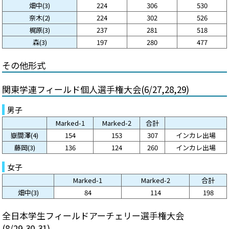
畑中(3)
224
306
530
奈木(2)
224
302
526
梶原(3)
237
281
518
森(3)
197
280
477
その他形式
関東学連フィールド個人選手権大会(6/27,28,29)
男子
Marked-1
Marked-2
合計
嶽間澤(4)
154
153
307
インカレ出場
藤岡(3)
136
124
260
インカレ出場
女子
Marked-1
Marked-2
合計
畑中(3)
84
114
198
全日本学生フィールドアーチェリー選手権大会
(8/29,30,31)