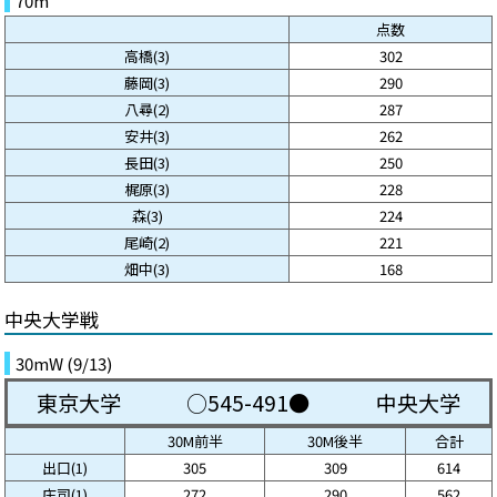
70m
点数
高橋(3)
302
藤岡(3)
290
八尋(2)
287
安井(3)
262
長田(3)
250
梶原(3)
228
森(3)
224
尾崎(2)
221
畑中(3)
168
中央大学戦
30mW (9/13)
東京大学
○545-491●
中央大学
30M前半
30M後半
合計
出口(1)
305
309
614
庄司(1)
272
290
562