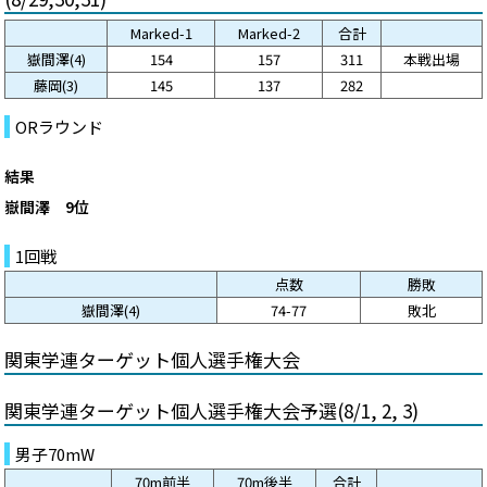
Marked-1
Marked-2
合計
嶽間澤(4)
154
157
311
本戦出場
藤岡(3)
145
137
282
ORラウンド
結果
嶽間澤 9位
1回戦
点数
勝敗
嶽間澤(4)
74-77
敗北
関東学連ターゲット個人選手権大会
関東学連ターゲット個人選手権大会予選(8/1, 2, 3)
男子70mW
70m前半
70m後半
合計