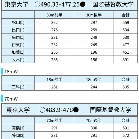
東京大学
○490.33-477.25●
国際基督教大学
30m前半
30m後半
合計
松田(1)
262
297
559
出口(1)
275
259
534
庄司(1)
281
249
530
伊東(1)
232
245
477
加藤(1)
255
196
451
大木(1)
235
156
391
18mW
18m前半
18m後半
合計
三科(1)
261
244
505
70mW
東京大学
○483.9-478●
国際基督教大学
70m前半
70m後半
合計
高橋(3)
291
300
591
藤岡(3)
281
291
572