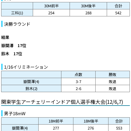
30M前半
30M後半
合計
三科(1)
254
288
542
決勝ラウンド
結果
嶽間澤 17位
鈴木 17位
1/16イリミネーション
点数
勝敗
嶽間澤(4)
3-7
敗退
鈴木(2)
2-6
敗退
関東学生アーチェリーインドア個人選手権大会(12/6,7)
男子18mW
18M前半
18M後半
合計
嶽間澤(4)
277
276
553