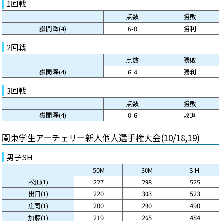
1回戦
点数
勝敗
嶽間澤(4)
6-0
勝利
2回戦
点数
勝敗
嶽間澤(4)
6-4
勝利
3回戦
点数
勝敗
嶽間澤(4)
0-6
敗退
関東学生アーチェリー新人個人選手権大会(10/18,19)
男子SH
50M
30M
S.H.
松田(1)
227
298
525
出口(1)
220
303
523
庄司(1)
200
290
490
加藤(1)
219
265
484