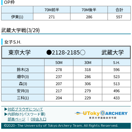
OP枠
70M前半
70M後半
合計
伊東(1)
271
286
557
武蔵大学戦(3/29)
女子S.H.
東京大学
●2128-2185○
武蔵大学
50M
30M
S.H.
鈴木(2)
278
318
596
畑中(3)
237
286
523
森(3)
207
306
513
安井(3)
217
279
496
三科(1)
204
229
433
▶︎
対応ブラウザについて
▶︎内部向け(パスワード要)
部員ページ
｜
OB会入口
©️2020- The University of Tokyo Archery Team. All Rights Reserved.