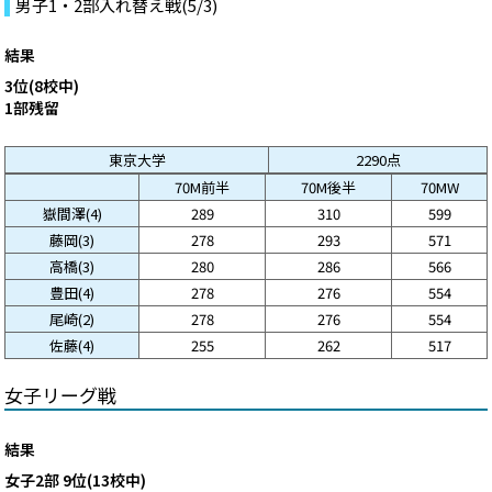
男子1・2部入れ替え戦(5/3)
結果
3位(8校中)
1部残留
東京大学
2290点
70M前半
70M後半
70MW
嶽間澤(4)
289
310
599
藤岡(3)
278
293
571
高橋(3)
280
286
566
豊田(4)
278
276
554
尾崎(2)
278
276
554
佐藤(4)
255
262
517
女子リーグ戦
結果
女子2部 9位(13校中)