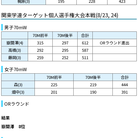
梶原(3)
195
228
423
関東学連ターゲット個人選手権大会本戦(8/23, 24)
男子70mW
70M前半
70M後半
合計
嶽間澤(4)
315
297
612
ORラウンド進出
高橋(3)
292
295
587
藤岡(3)
259
252
511
女子70mW
70M前半
70M後半
合計
森(3)
225
219
444
畑中(3)
201
190
391
ORラウンド
結果
嶽間澤 8位