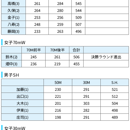
高橋(3)
261
284
545
久保(2)
264
280
544
金子(1)
253
256
509
八尋(2)
248
259
507
藤岡(3)
233
263
496
女子70mW
70M前半
70M後半
合計
鈴木(2)
245
261
506
決勝ラウンド進出
畑中(3)
236
219
455
男子SH
50M
30M
S.H.
加藤(1)
230
291
521
出口(1)
221
291
512
大木(1)
201
303
504
伊東(1)
216
282
498
庄司(1)
198
291
489
女子30mW