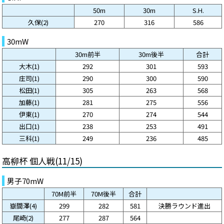
50m
30m
S.H.
久保(2)
270
316
586
30mW
30m前半
30m後半
合計
大木(1)
292
301
593
庄司(1)
290
300
590
松田(1)
305
263
568
加藤(1)
281
275
556
伊東(1)
270
274
544
出口(1)
238
253
491
三科(1)
249
236
485
高柳杯 個人戦(11/15)
男子70mW
70M前半
70M後半
合計
嶽間澤(4)
299
282
581
決勝ラウンド進出
尾崎(2)
277
287
564