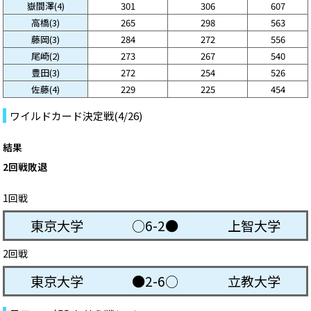
嶽間澤(4)
301
306
607
高橋(3)
265
298
563
藤岡(3)
284
272
556
尾崎(2)
273
267
540
豊田(3)
272
254
526
佐藤(4)
229
225
454
ワイルドカード決定戦(4/26)
結果
2回戦敗退
1回戦
東京大学
○6-2●
上智大学
2回戦
東京大学
●2-6○
立教大学