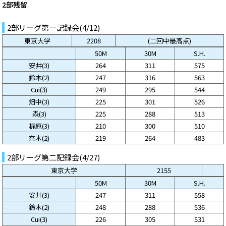
2部残留
2部リーグ第一記録会(4/12)
東京大学
2208
(二回中最高点)
50M
30M
S.H.
安井(3)
264
311
575
鈴木(2)
247
316
563
Cui(3)
249
295
544
畑中(3)
225
301
526
森(3)
225
288
513
梶原(3)
210
300
510
奈木(2)
219
264
483
2部リーグ第二記録会(4/27)
東京大学
2155
50M
30M
S.H.
安井(3)
247
311
558
鈴木(2)
248
288
536
Cui(3)
226
305
531