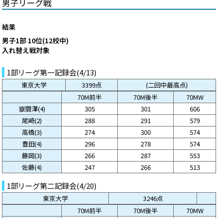
男子リーグ戦
結果
男子1部 10位(12校中)
入れ替え戦対象
1部リーグ第一記録会(4/13)
東京大学
3399点
(二回中最高点)
70M前半
70M後半
70MW
嶽間澤(4)
305
301
606
尾崎(2)
288
291
579
高橋(3)
274
300
574
豊田(4)
296
278
574
藤岡(3)
266
287
553
佐藤(4)
247
266
513
1部リーグ第二記録会(4/20)
東京大学
3246点
70M前半
70M後半
70MW